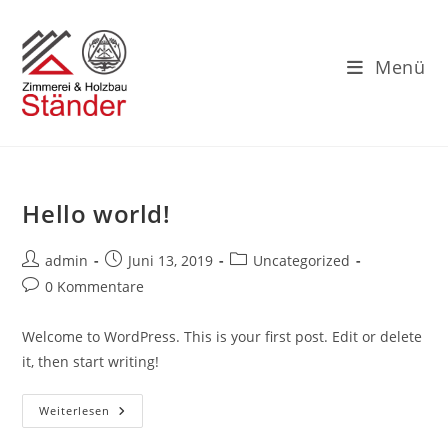
Zum
Inhalt
springen
Menü
Hello world!
Beitrags-
Beitrag
Beitrags-
admin
Juni 13, 2019
Uncategorized
Autor:
veröffentlicht:
Kategorie:
Beitrags-
0 Kommentare
Kommentare:
Welcome to WordPress. This is your first post. Edit or delete
it, then start writing!
Hello
Weiterlesen
World!