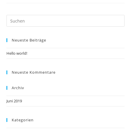
Pre
Es
to
Neueste Beiträge
clo
the
Hello world!
sea
pan
Neueste Kommentare
Archiv
Juni 2019
Kategorien